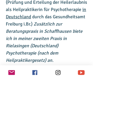
(Prüfung und Erteilung der Heilerlaubnis
als Heilpraktikerin für Psychotherapie
in
Deutschland
durch das Gesundheitsamt
Freiburg i.Br.)
Zusätzlich zur
Beratungspraxis in Schaffhausen biete
ich in meiner zweiten Praxis in
Rielasingen (Deutschland)
Psychotherapie (nach dem
Heilpraktikergesetz) an.
Psychologische Beratung
(Lange
Institut Deutschland)
Kognitive
Verhaltenstherapie
(Heilpraktiker
Akademie Deutschland)
Ausbildung zur PLI ® psychosozialen
Coach und Beraterin ECA
(European
Coaching Association e.V.). (PLI
Coaching Fachschule Schweiz)