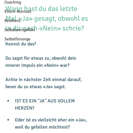
Coaching
Wann hast du das letzte 
Eltern-Burnout
Mal «Ja» gesagt, obwohl es 
Resilienz
in dir nach «Nein» schrie?
Selbstwertgefühl
Selbstfürsorge
Kennst du das?
Du sagst für etwas zu, obwohl dein 
innerer Impuls ein «Nein» war?
Achte in nächster Zeit einmal darauf, 
bevor du zu etwas «Ja» sagst.
IST ES EIN "JA" AUS VOLLEM 
HERZEN?
Oder ist es vielleicht eher ein «Ja», 
weil du gefallen möchtest?