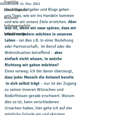
Coaching
Aktualisiert:
14. Dez. 2021
Unzählige Ratgeber und Blogs geben 
Eltern-Burnout
uns Tipps, wie wir ins Handeln kommen 
Resilienz
und wie wir unsere Ziele erreichen. 
Aber 
Selbstwertgefühl
was ist, wenn wir zwar spüren, dass wir 
Selbstfürsorge
etwas verändern möchten in unserem 
Leben
 - sei dies z.B. in einer Beziehung 
oder Partnerschaft,  im Beruf oder die 
Wohnsituation betreffend - 
 aber 
einfach nicht wissen, in welche 
Richtung wir gehen möchten?
Eines vorweg: Ich bin davon überzeugt, 
dass jeder Mensch die Antwort bereits
 in sich selbst trägt 
– nur ist der Zugang 
zu seinen inneren Wünschen und 
Bedürfnissen gerade erschwert. Warum 
dies so ist, kann verschiedenen 
Ursachen haben, hier gehe ich auf vier 
mögliche Gründe ein und skizziere 