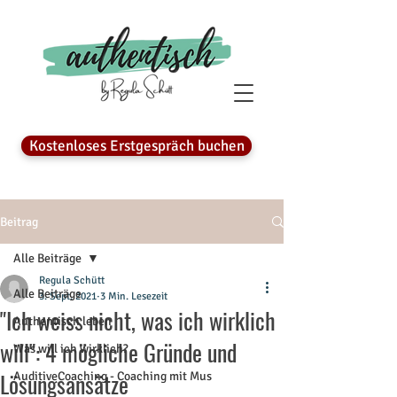
Kostenloses Erstgespräch buchen
Beitrag
Alle Beiträge
Regula Schütt
Alle Beiträge
3. Sept. 2021
3 Min. Lesezeit
"Ich weiss nicht, was ich wirklich
Authentisch leben
will": 4 mögliche Gründe und
Was will ich wirklich?
Lösungsansätze
AuditiveCoaching - Coaching mit Mus