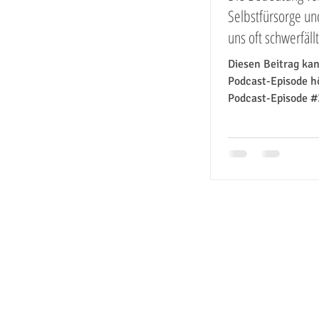
Selbstfürsorge u
uns oft schwerfällt
Diesen Beitrag kan
Podcast-Episode hö
Podcast-Episode #
schnelllebigen Wel
Selbstfürsorge von.
NEWSLETTER
IMPRESSUM
DATEN