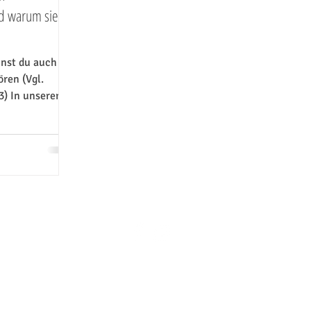
nd warum sie
nst du auch als
ren (Vgl.
3) In unserer
t ist
..
SCHUTZ