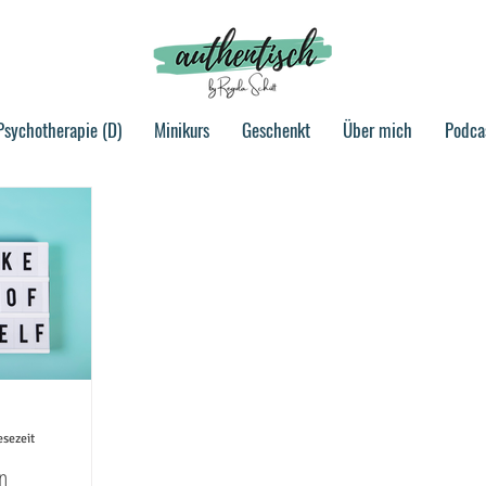
Psychotherapie (D)
Minikurs
Geschenkt
Über mich
Podca
esezeit
n